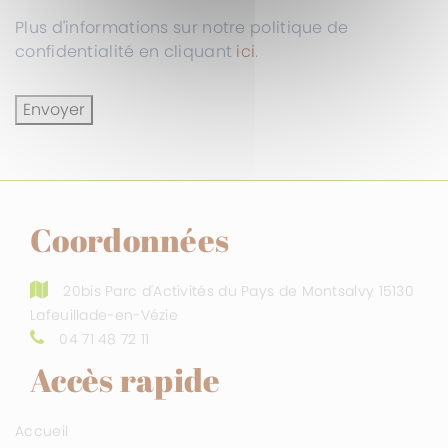
Plus d'informations sur notre politique de
confidentialité en cliquant
ici
.
Envoyer
Coordonnées
20bis Parc d'Activités du Pays de Montsalvy 15130
Lafeuillade-en-Vézie
04 71 48 72 11
Accès rapide
Accueil